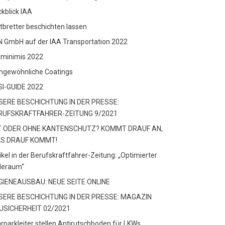
kblick IAA
ttbretter beschichten lassen
 GmbH auf der IAA Transportation 2022
-minimis 2022
ngewöhnliche Coatings
SI-GUIDE 2022
SERE BESCHICHTUNG IN DER PRESSE:
RUFSKRAFTFAHRER-ZEITUNG 9/2021
T ODER OHNE KANTENSCHUTZ? KOMMT DRAUF AN,
S DRAUF KOMMT!
ikel in der Berufskraftfahrer-Zeitung: „Optimierter
deraum“
GIENEAUSBAU: NEUE SEITE ONLINE
SERE BESCHICHTUNG IN DER PRESSE: MAGAZIN
USICHERHEIT 02/2021
rparkleiter stellen Antirutschboden für LKWs