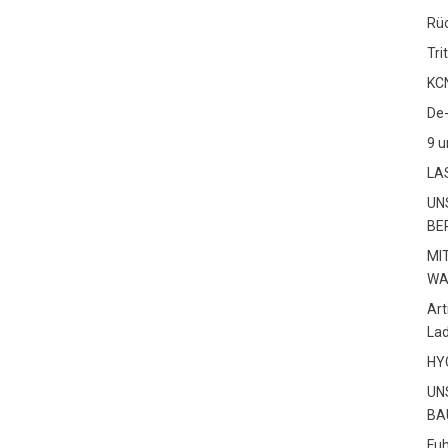
Rüc
Tri
KCN
De
9 u
LA
UN
BE
MI
WA
Art
La
HY
UN
BA
Fuh