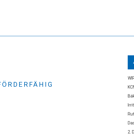
WI
 FÖRDERFÄHIG
KC
Bä
Irr
Ru
Das
2. 