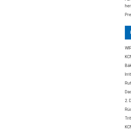
her
Pre
WI
KC
Bä
Irr
Ru
Das
2. 
Rüc
Tri
KCN