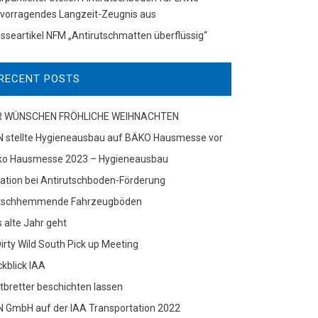
vorragendes Langzeit-Zeugnis aus
sseartikel NFM „Antirutschmatten überflüssig“
RECENT POSTS
R WÜNSCHEN FRÖHLICHE WEIHNACHTEN
N stellte Hygieneausbau auf BÄKO Hausmesse vor
ko Hausmesse 2023 – Hygieneausbau
itation bei Antirutschboden-Förderung
tschhemmende Fahrzeugböden
 alte Jahr geht
Dirty Wild South Pick up Meeting
kblick IAA
ttbretter beschichten lassen
 GmbH auf der IAA Transportation 2022