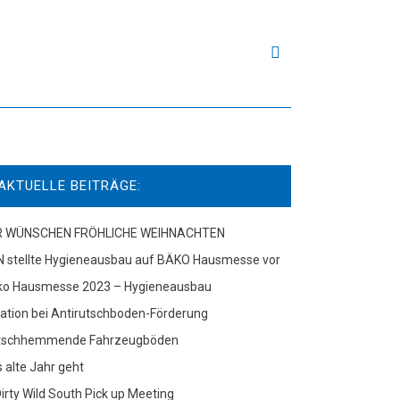
AKTUELLE BEITRÄGE:
R WÜNSCHEN FRÖHLICHE WEIHNACHTEN
N stellte Hygieneausbau auf BÄKO Hausmesse vor
ko Hausmesse 2023 – Hygieneausbau
itation bei Antirutschboden-Förderung
tschhemmende Fahrzeugböden
 alte Jahr geht
Dirty Wild South Pick up Meeting